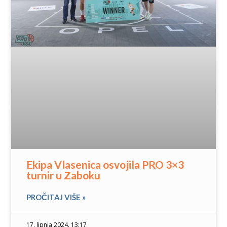
Ekipa Vlasenica osvojila PRO 3×3
turnir u Zaboku
PROČITAJ VIŠE »
17. lipnja 2024. 13:17