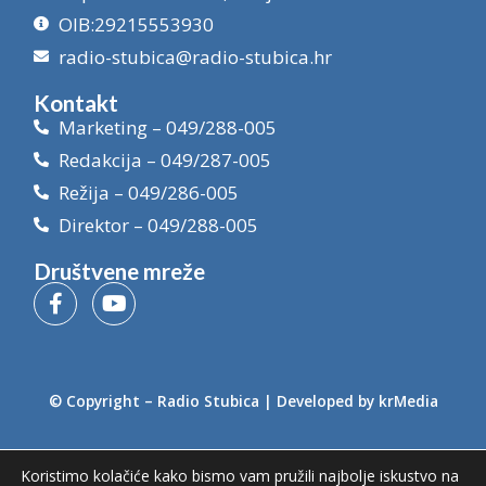
OIB:29215553930
radio-stubica@radio-stubica.hr
Kontakt
Marketing – 049/288-005
Redakcija – 049/287-005
Režija – 049/286-005
Direktor – 049/288-005
Društvene mreže
© Copyright –
Radio Stubica
| Developed by
krMedia
Koristimo kolačiće kako bismo vam pružili najbolje iskustvo na