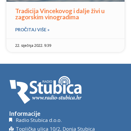
Tradicija Vincekovog i dalje živi u
zagorskim vinogradima
PROČITAJ VIŠE »
22. siječnja 2022. 9:39
Informacije
Radio Stubica d.o.o.
Toplička ulica 10/2, Donja Stubica