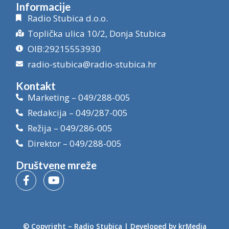
Informacije
Radio Stubica d.o.o.
Toplička ulica 10/2, Donja Stubica
OIB:29215553930
radio-stubica@radio-stubica.hr
Kontakt
Marketing – 049/288-005
Redakcija – 049/287-005
Režija – 049/286-005
Direktor – 049/288-005
Društvene mreže
© Copyright –
Radio Stubica
| Developed by
krMedia