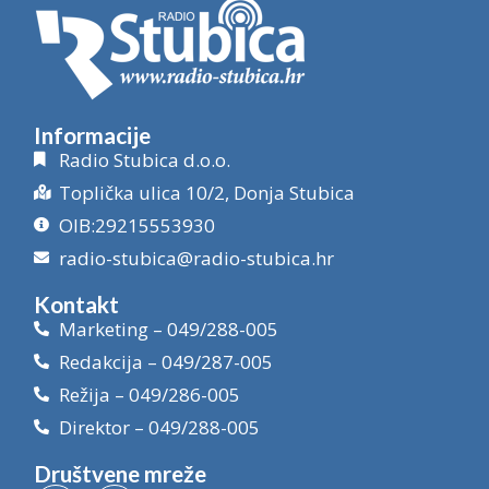
Informacije
Radio Stubica d.o.o.
Toplička ulica 10/2, Donja Stubica
OIB:29215553930
radio-stubica@radio-stubica.hr
Kontakt
Marketing – 049/288-005
Redakcija – 049/287-005
Režija – 049/286-005
Direktor – 049/288-005
Društvene mreže