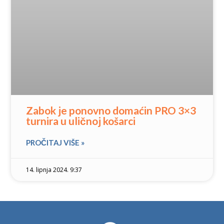
Zabok je ponovno domaćin PRO 3×3
turnira u uličnoj košarci
PROČITAJ VIŠE »
14. lipnja 2024. 9:37