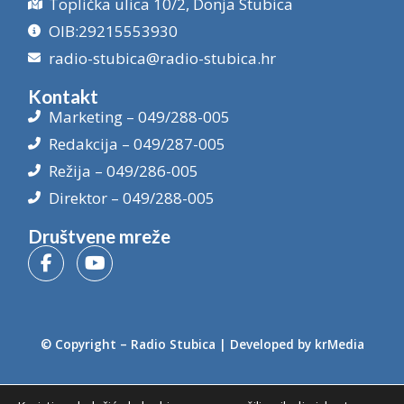
Toplička ulica 10/2, Donja Stubica
OIB:29215553930
radio-stubica@radio-stubica.hr
Kontakt
Marketing – 049/288-005
Redakcija – 049/287-005
Režija – 049/286-005
Direktor – 049/288-005
Društvene mreže
© Copyright –
Radio Stubica
| Developed by
krMedia