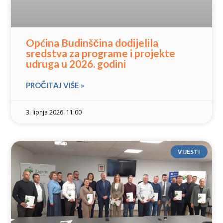
Općina Budinščina dodijelila
sredstva za programe i projekte
udruga u 2026. godini
PROČITAJ VIŠE »
3. lipnja 2026. 11:00
VIJESTI