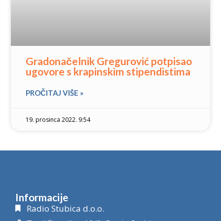
Gradonačelnik Gregurović potpisao
ugovore s krapinskim stipendistima
PROČITAJ VIŠE »
19. prosinca 2022. 9:54
Informacije
Radio Stubica d.o.o.