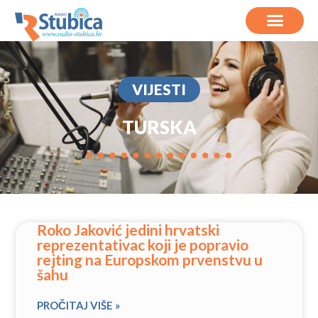
VIJESTI
TURSKA
Roko Jaković jedini hrvatski
reprezentativac koji je popravio
rejting na Europskom prvenstvu u
šahu
PROČITAJ VIŠE »