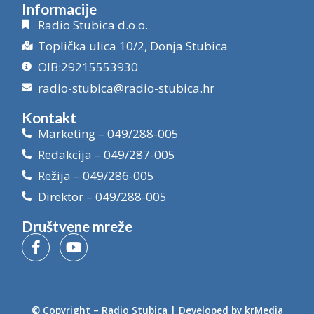
Informacije
Radio Stubica d.o.o.
Toplička ulica 10/2, Donja Stubica
OIB:29215553930
radio-stubica@radio-stubica.hr
Kontakt
Marketing – 049/288-005
Redakcija – 049/287-005
Režija – 049/286-005
Direktor – 049/288-005
Društvene mreže
© Copyright –
Radio Stubica
| Developed by
krMedia