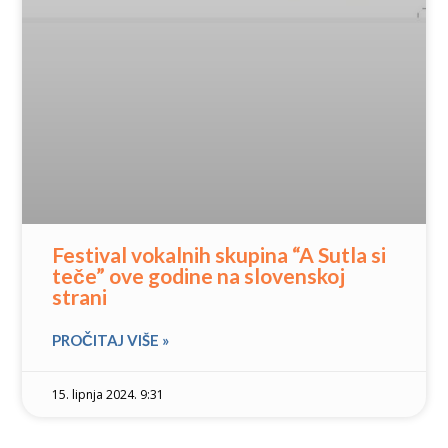
Festival vokalnih skupina “A Sutla si
teče” ove godine na slovenskoj
strani
PROČITAJ VIŠE »
15. lipnja 2024. 9:31