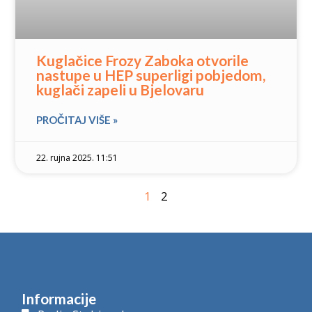
Kuglačice Frozy Zaboka otvorile
nastupe u HEP superligi pobjedom,
kuglači zapeli u Bjelovaru
PROČITAJ VIŠE »
22. rujna 2025. 11:51
1
2
Informacije