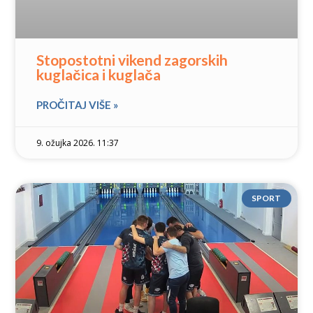
Stopostotni vikend zagorskih
kuglačica i kuglača
PROČITAJ VIŠE »
9. ožujka 2026. 11:37
SPORT