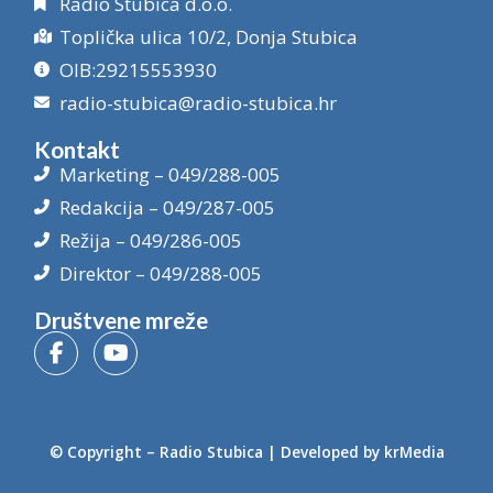
Radio Stubica d.o.o.
Toplička ulica 10/2, Donja Stubica
OIB:29215553930
radio-stubica@radio-stubica.hr
Kontakt
Marketing – 049/288-005
Redakcija – 049/287-005
Režija – 049/286-005
Direktor – 049/288-005
Društvene mreže
© Copyright –
Radio Stubica
| Developed by
krMedia