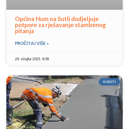
Općina Hum na Sutli dodjeljuje
potpore za rješavanje stambenog
pitanja
PROČITAJ VIŠE »
29. ožujka 2025. 9:38
VIJESTI