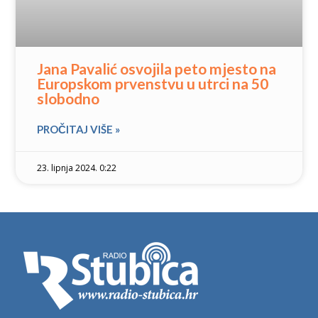
Jana Pavalić osvojila peto mjesto na
Europskom prvenstvu u utrci na 50
slobodno
PROČITAJ VIŠE »
23. lipnja 2024. 0:22