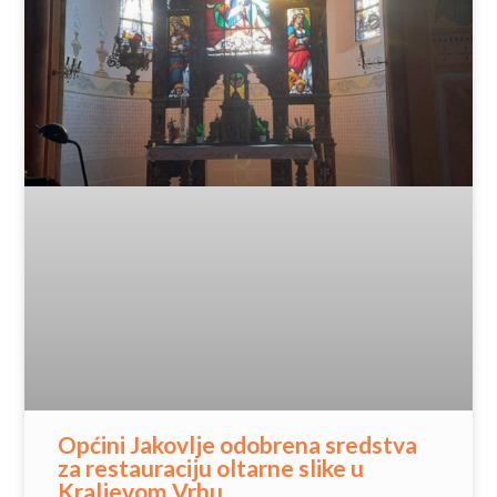
Općini Jakovlje odobrena sredstva
za restauraciju oltarne slike u
Kraljevom Vrhu