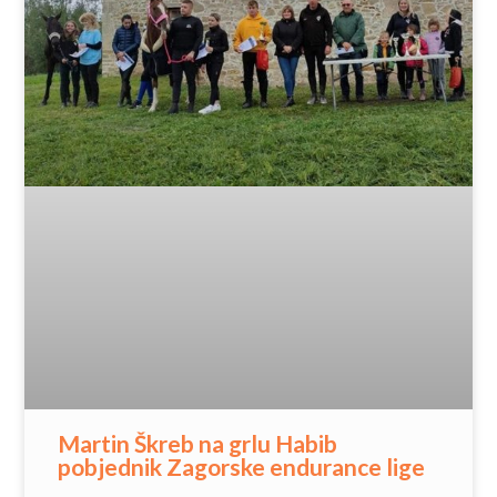
Martin Škreb na grlu Habib
pobjednik Zagorske endurance lige