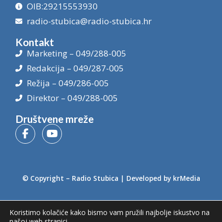
OIB:29215553930
radio-stubica@radio-stubica.hr
Kontakt
Marketing – 049/288-005
Redakcija – 049/287-005
Režija – 049/286-005
Direktor – 049/288-005
Društvene mreže
© Copyright –
Radio Stubica
| Developed by
krMedia
Koristimo kolačiće kako bismo vam pružili najbolje iskustvo na
našoj web stranici.