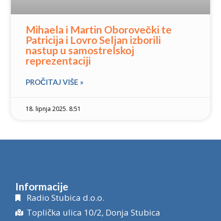
Mihaela i Martin Oborovečki te
Patricija i Lovro Seljan izborili
nastup u samostrelskoj
reprezentaciji
PROČITAJ VIŠE »
18. lipnja 2025. 8:51
Informacije
Radio Stubica d.o.o.
Toplička ulica 10/2, Donja Stubica