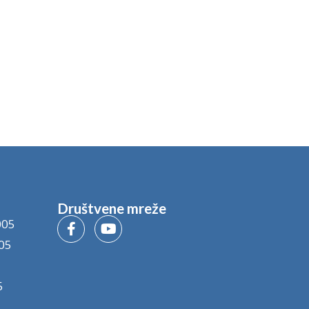
Društvene mreže
005
05
5