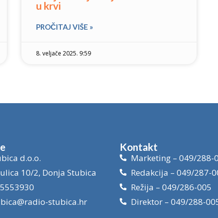
u krvi
PROČITAJ VIŠE »
8. veljače 2025. 9:59
je
Kontakt
bica d.o.o.
Marketing – 049/288-
ulica 10/2, Donja Stubica
Redakcija – 049/287-0
15553930
Režija – 049/286-005
ubica@radio-stubica.hr
Direktor – 049/288-00