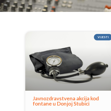
VIJESTI
Javnozdravstvena akcija kod
fontane u Donjoj Stubici