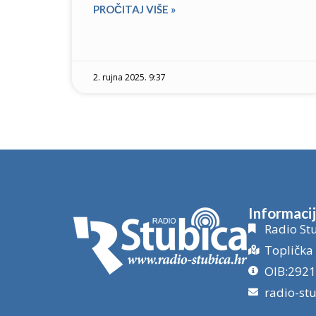
PROČITAJ VIŠE »
2. rujna 2025. 9:37
Informaci
Radio Stu
Toplička 
OIB:292
radio-st