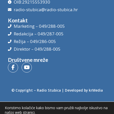
OIB:29215553930
radio-stubica@radio-stubica.hr
Kontakt
Marketing – 049/288-005
Redakcija – 049/287-005
Režija – 049/286-005
Direktor – 049/288-005
Društvene mreže
© Copyright –
Radio Stubica
| Developed by
krMedia
Koristimo kolačiće kako bismo vam pružili najbolje iskustvo na
našoj web stranici.