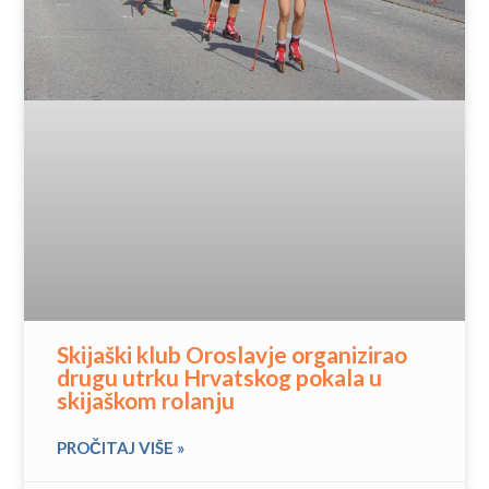
Skijaški klub Oroslavje organizirao
drugu utrku Hrvatskog pokala u
skijaškom rolanju
PROČITAJ VIŠE »