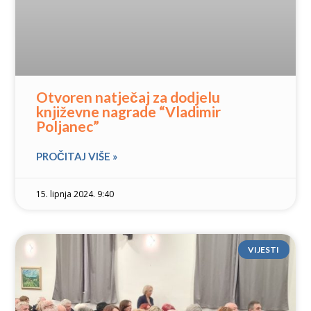
Otvoren natječaj za dodjelu
književne nagrade “Vladimir
Poljanec”
PROČITAJ VIŠE »
15. lipnja 2024. 9:40
VIJESTI