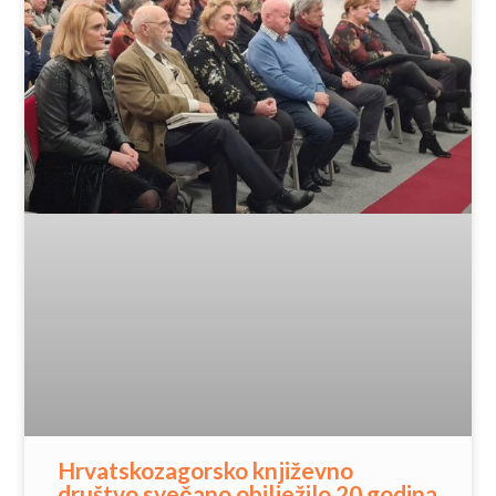
Hrvatskozagorsko književno
društvo svečano obilježilo 20 godina