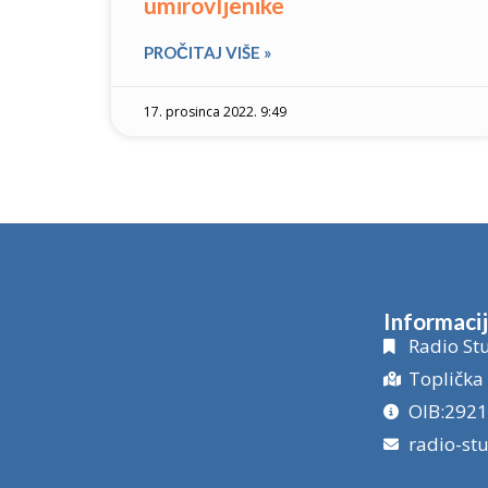
umirovljenike
PROČITAJ VIŠE »
17. prosinca 2022. 9:49
Informaci
Radio Stu
Toplička 
OIB:292
radio-st