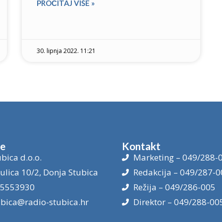
PROČITAJ VIŠE »
30. lipnja 2022. 11:21
je
Kontakt
bica d.o.o.
Marketing – 049/288-
ulica 10/2, Donja Stubica
Redakcija – 049/287-0
15553930
Režija – 049/286-005
ubica@radio-stubica.hr
Direktor – 049/288-00