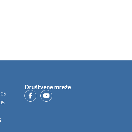
Društvene mreže
005
05
5