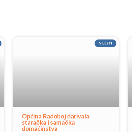
VIJESTI
Općina Radoboj darivala
staračka i samačka
domaćinstva