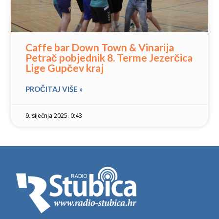
Caffe bar Down Town & Vinarija
Petrač pobjednik 8. Terme Jezerčica
Lige Gupčev kraj
PROČITAJ VIŠE »
9. siječnja 2025. 0:43