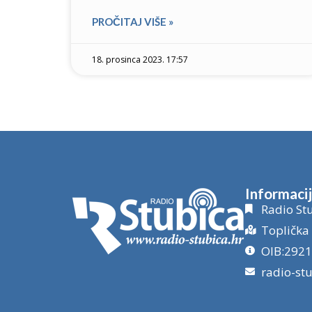
PROČITAJ VIŠE »
18. prosinca 2023. 17:57
Informaci
Radio Stu
Toplička 
OIB:292
radio-st