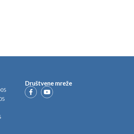
Društvene mreže
005
05
5