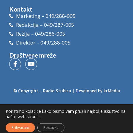
Kontakt
Marketing – 049/288-005
Redakcija – 049/287-005
Režija – 049/286-005
Direktor – 049/288-005
Društvene mreže
© Copyright –
Radio Stubica
| Developed by
krMedia
Koristimo kolačiće kako bismo vam pružili najbolje iskustvo na
našoj web stranici.
Prihvaćam
Postavke