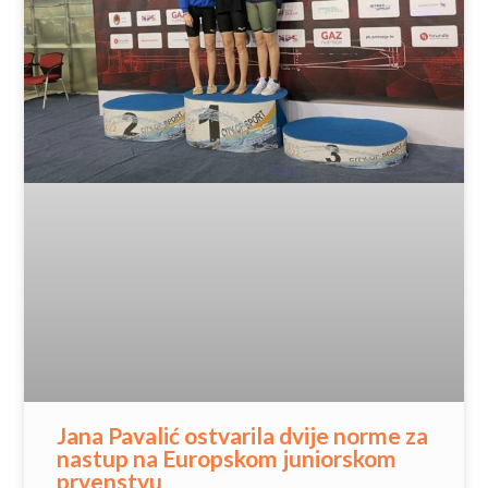
Jana Pavalić ostvarila dvije norme za
nastup na Europskom juniorskom
prvenstvu