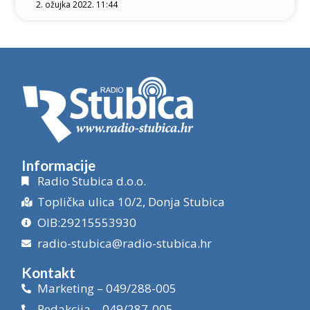
2. ožujka 2022. 11:44
Informacije
Radio Stubica d.o.o.
Toplička ulica 10/2, Donja Stubica
OIB:29215553930
radio-stubica@radio-stubica.hr
Kontakt
Marketing – 049/288-005
Redakcija – 049/287-005