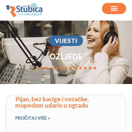
VIJESTI
OZLJEDE
Pijan, bez kacige i vozačke,
mopedom udario u ogradu
PROČITAJ VIŠE »