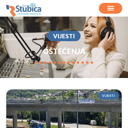
VIJESTI
OŠTEĆENJA
VIJESTI