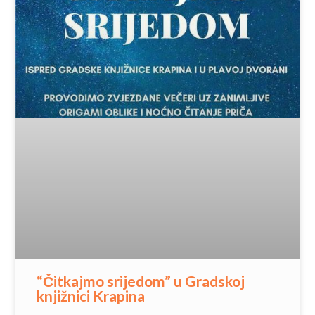
“Čitkajmo srijedom” u Gradskoj
knjižnici Krapina