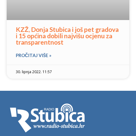
KZŽ, Donja Stubica i još pet gradova
i 15 općina dobili najvišu ocjenu za
transparentnost
PROČITAJ VIŠE »
30. lipnja 2022. 11:57