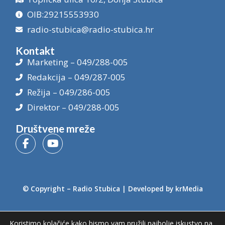
OIB:29215553930
radio-stubica@radio-stubica.hr
Kontakt
Marketing – 049/288-005
Redakcija – 049/287-005
Režija – 049/286-005
Direktor – 049/288-005
Društvene mreže
© Copyright –
Radio Stubica
| Developed by
krMedia
Koristimo kolačiće kako bismo vam pružili najbolje iskustvo na