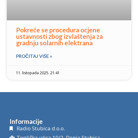
Pokreće se procedura ocjene
ustavnosti zbog izvlaštenja za
gradnju solarnih elektrana
PROČITAJ VIŠE »
11. listopada 2025. 21:41
Informacije
Radio Stubica d.o.o.
Toplička ulica 10/2, Donja Stubica