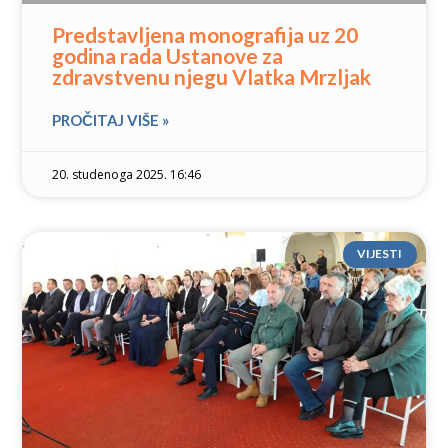
Predstavljena monografija uz 20
godina rada Ustanove za
zdravstvenu njegu Vlatka Mrzljak
PROČITAJ VIŠE »
20. studenoga 2025. 16:46
VIJESTI