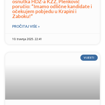
osnutka HDZ-a KZŽ, Plenković
poručio: “Imamo odlične kandidate i
očekujem pobjedu u Krapini i
Zaboku!”
PROČITAJ VIŠE »
10. travnja 2025. 22:41
VIJESTI