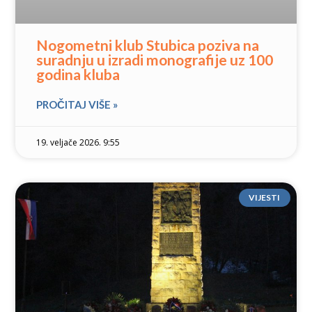
Nogometni klub Stubica poziva na
suradnju u izradi monografije uz 100
godina kluba
PROČITAJ VIŠE »
19. veljače 2026. 9:55
VIJESTI