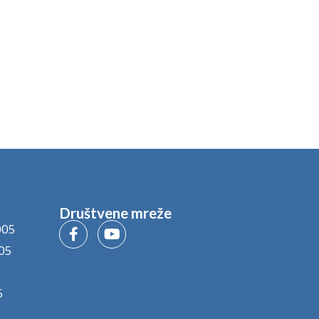
Društvene mreže
005
05
5