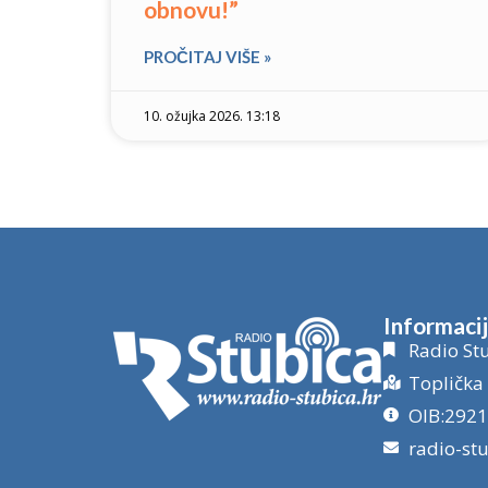
obnovu!”
PROČITAJ VIŠE »
10. ožujka 2026. 13:18
Informaci
Radio Stu
Toplička 
OIB:292
radio-st