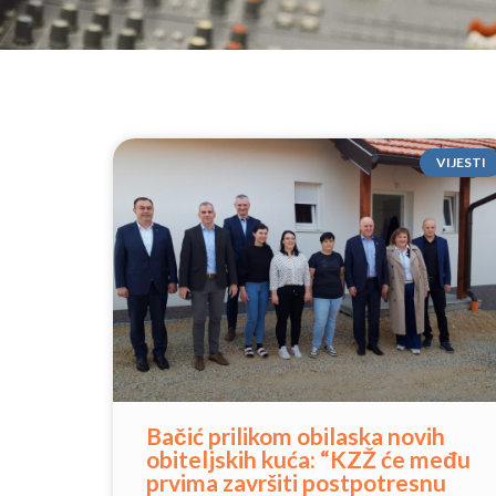
VIJESTI
Bačić prilikom obilaska novih
obiteljskih kuća: “KZŽ će među
prvima završiti postpotresnu