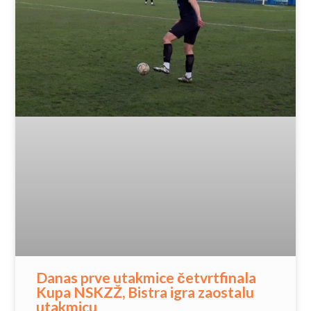
Danas prve utakmice četvrtfinala
Kupa NSKZŽ, Bistra igra zaostalu
utakmicu