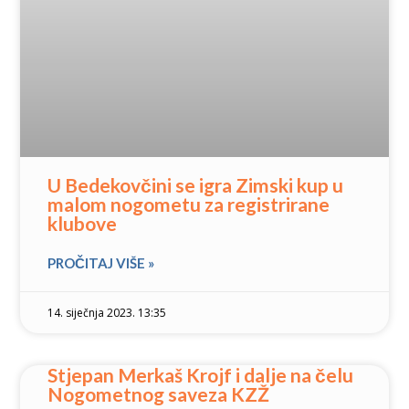
U Bedekovčini se igra Zimski kup u
malom nogometu za registrirane
klubove
PROČITAJ VIŠE »
14. siječnja 2023. 13:35
Stjepan Merkaš Krojf i dalje na čelu
Nogometnog saveza KZŽ