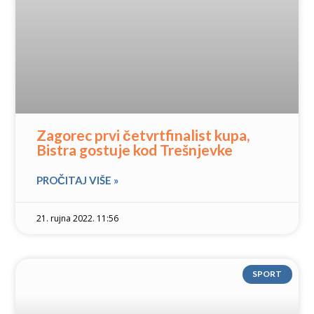
Zagorec prvi četvrtfinalist kupa,
Bistra gostuje kod Trešnjevke
PROČITAJ VIŠE »
21. rujna 2022. 11:56
SPORT