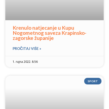
Krenulo natjecanje u Kupu
Nogometnog saveza Krapinsko-
zagorske županije
PROČITAJ VIŠE »
1. rujna 2022. 8:56
SPORT