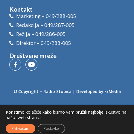
Kontakt
Marketing – 049/288-005
Redakcija – 049/287-005
Režija – 049/286-005
Direktor – 049/288-005
Društvene mreže
© Copyright –
Radio Stubica
| Developed by
krMedia
Koristimo kolačiće kako bismo vam pružili najbolje iskustvo na
našoj web stranici.
Prihvaćam
Postavke