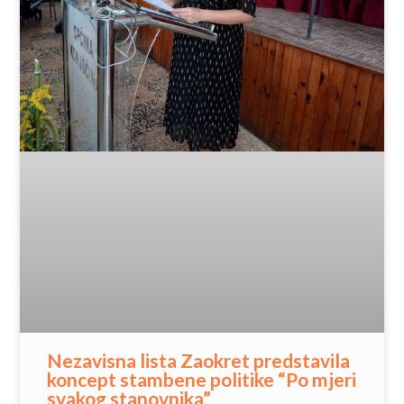
Nezavisna lista Zaokret predstavila
koncept stambene politike “Po mjeri
svakog stanovnika”