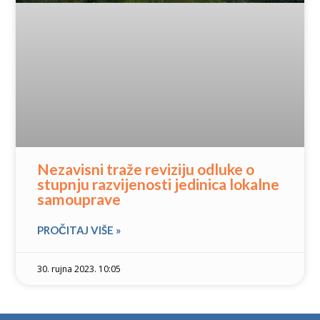
Nezavisni traže reviziju odluke o
stupnju razvijenosti jedinica lokalne
samouprave
PROČITAJ VIŠE »
30. rujna 2023. 10:05