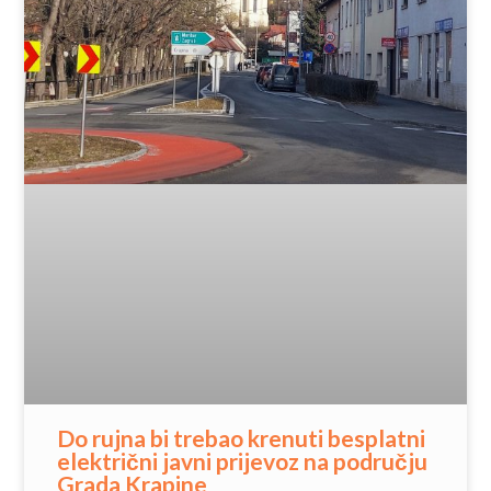
Do rujna bi trebao krenuti besplatni
električni javni prijevoz na području
Grada Krapine