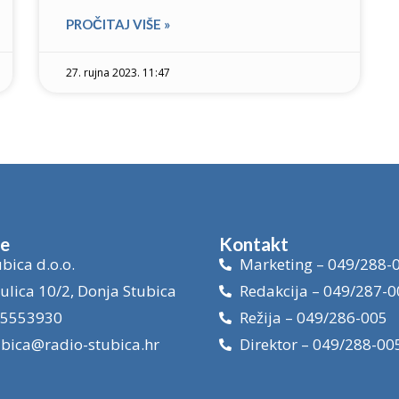
PROČITAJ VIŠE »
27. rujna 2023. 11:47
je
Kontakt
bica d.o.o.
Marketing – 049/288-
ulica 10/2, Donja Stubica
Redakcija – 049/287-0
15553930
Režija – 049/286-005
ubica@radio-stubica.hr
Direktor – 049/288-00