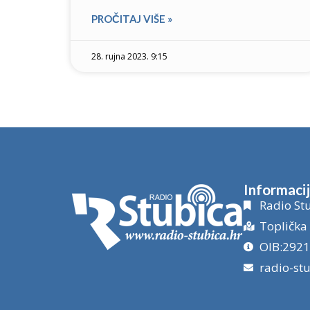
PROČITAJ VIŠE »
28. rujna 2023. 9:15
Informaci
Radio Stu
Toplička 
OIB:292
radio-st