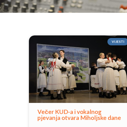
VIJESTI
Večer KUD-a i vokalnog
pjevanja otvara Miholjske dane