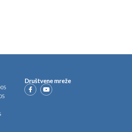
Društvene mreže
005
05
5