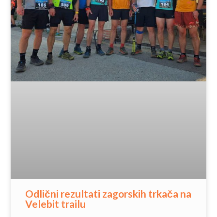
Odlični rezultati zagorskih trkača na
Velebit trailu