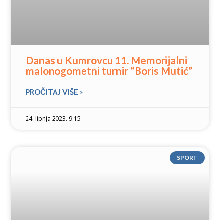
Danas u Kumrovcu 11. Memorijalni
malonogometni turnir “Boris Mutić”
PROČITAJ VIŠE »
24. lipnja 2023. 9:15
SPORT