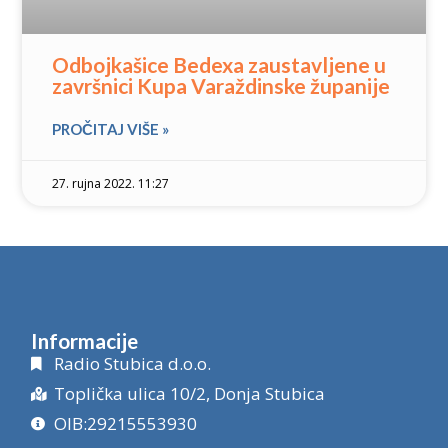
Odbojkašice Bedexa zaustavljene u
završnici Kupa Varaždinske županije
PROČITAJ VIŠE »
27. rujna 2022. 11:27
Informacije
Radio Stubica d.o.o.
Toplička ulica 10/2, Donja Stubica
OIB:29215553930