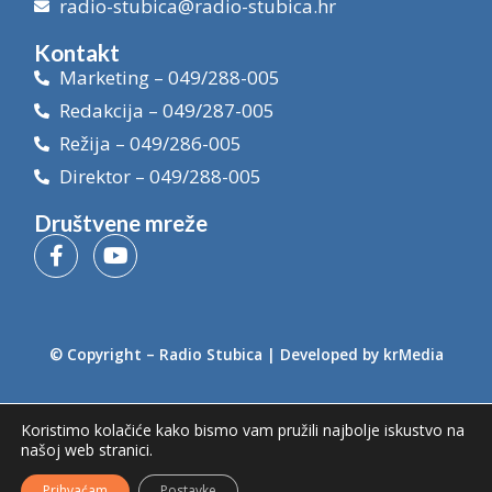
radio-stubica@radio-stubica.hr
Kontakt
Marketing – 049/288-005
Redakcija – 049/287-005
Režija – 049/286-005
Direktor – 049/288-005
Društvene mreže
© Copyright –
Radio Stubica
| Developed by
krMedia
Koristimo kolačiće kako bismo vam pružili najbolje iskustvo na
našoj web stranici.
Prihvaćam
Postavke