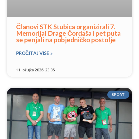
Članovi STK Stubica organizirali 7.
Memorijal Drage Čordaša i pet puta
se penjali na pobjedničko postolje
PROČITAJ VIŠE »
11. ožujka 2026. 23:35
SPORT