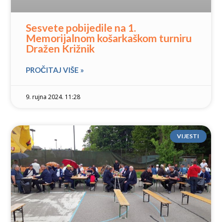
Sesvete pobijedile na 1.
Memorijalnom košarkaškom turniru
Dražen Križnik
PROČITAJ VIŠE »
9. rujna 2024. 11:28
VIJESTI