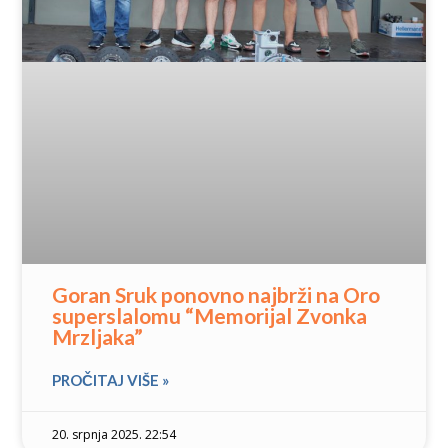
Goran Sruk ponovno najbrži na Oro
superslalomu “Memorijal Zvonka
Mrzljaka”
PROČITAJ VIŠE »
20. srpnja 2025. 22:54