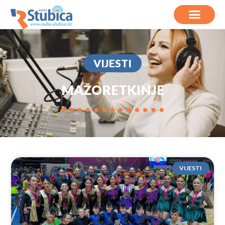
VIJESTI
MAŽORETKINJE
VIJESTI