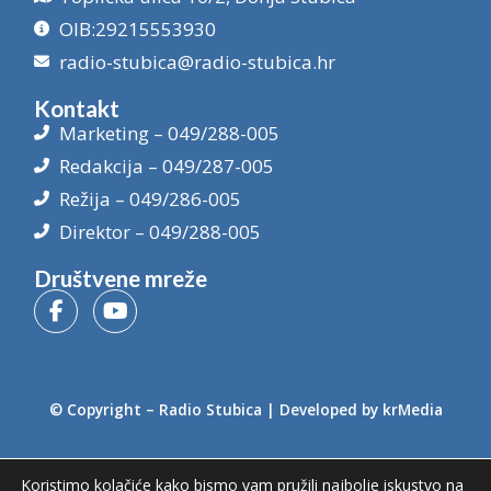
OIB:29215553930
radio-stubica@radio-stubica.hr
Kontakt
Marketing – 049/288-005
Redakcija – 049/287-005
Režija – 049/286-005
Direktor – 049/288-005
Društvene mreže
© Copyright –
Radio Stubica
| Developed by
krMedia
Koristimo kolačiće kako bismo vam pružili najbolje iskustvo na