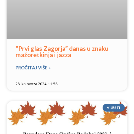
“Prvi glas Zagorja” danas u znaku
mažoretkinja i jazza
PROČITAJ VIŠE »
28. kolovoza 2024. 11:58
VIJESTI