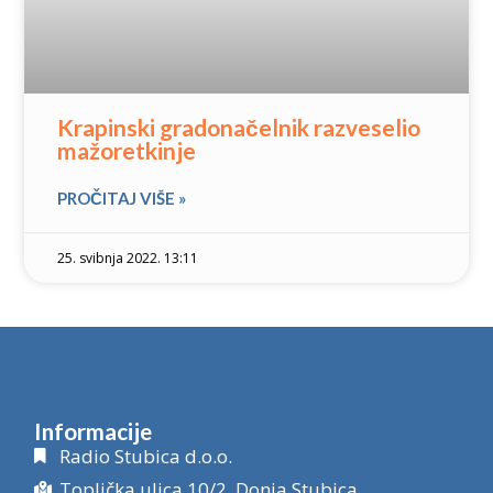
Krapinski gradonačelnik razveselio
mažoretkinje
PROČITAJ VIŠE »
25. svibnja 2022. 13:11
Informacije
Radio Stubica d.o.o.
Toplička ulica 10/2, Donja Stubica