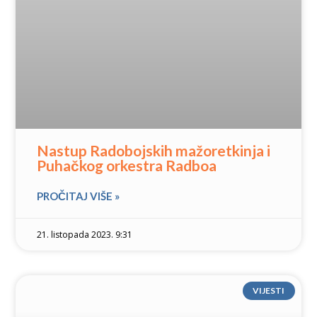
Nastup Radobojskih mažoretkinja i
Puhačkog orkestra Radboa
PROČITAJ VIŠE »
21. listopada 2023. 9:31
VIJESTI