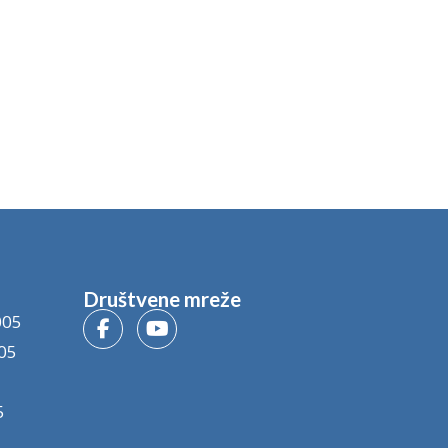
Društvene mreže
005
05
5