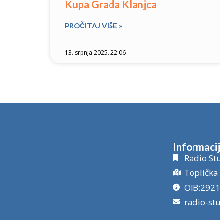
Kupa Grada Klanjca
PROČITAJ VIŠE »
13. srpnja 2025. 22:06
Informaci
Radio Stu
Toplička 
OIB:292
radio-st