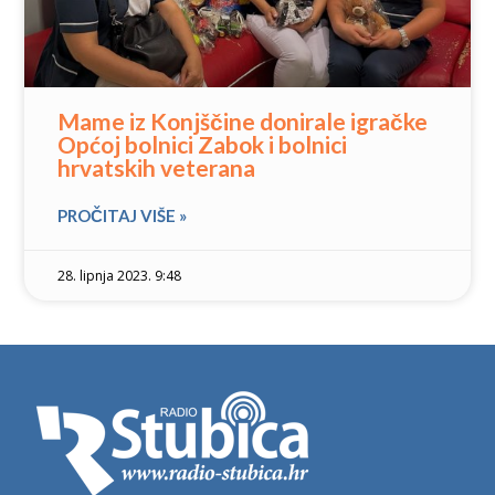
Mame iz Konjščine donirale igračke
Općoj bolnici Zabok i bolnici
hrvatskih veterana
PROČITAJ VIŠE »
28. lipnja 2023. 9:48