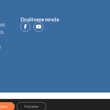
Društvene mreže
005
05
5
aćam
Postavke