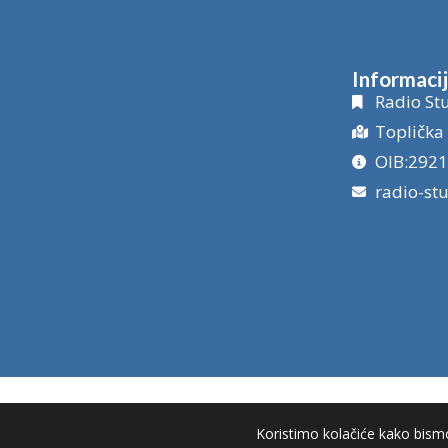
Informaci
Radio Stu
Toplička 
OIB:292
radio-st
Koristimo kolačiće kako bismo