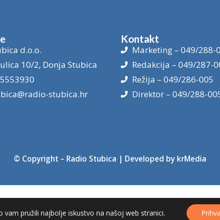
je
Kontakt
bica d.o.o.
Marketing – 049/288-
ulica 10/2, Donja Stubica
Redakcija – 049/287-0
15553930
Režija – 049/286-005
ubica@radio-stubica.hr
Direktor – 049/288-00
© Copyright –
Radio Stubica
| Developed by
krMedia
 vam pružili najbolje iskustvo na našoj web stranici.
Prihv