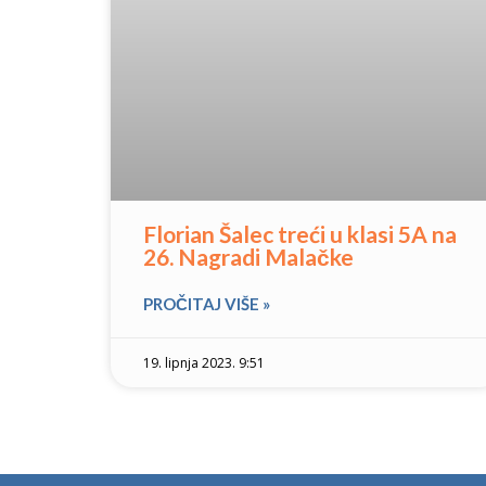
Florian Šalec treći u klasi 5A na
26. Nagradi Malačke
PROČITAJ VIŠE »
19. lipnja 2023. 9:51