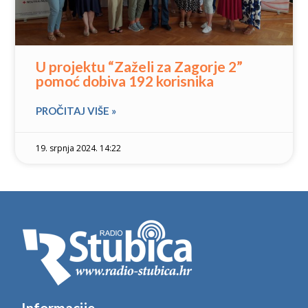
U projektu “Zaželi za Zagorje 2”
pomoć dobiva 192 korisnika
PROČITAJ VIŠE »
19. srpnja 2024. 14:22
Informacije