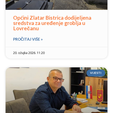
Općini Zlatar Bistrica dodijeljena
sredstva za uređenje groblja u
Lovrečanu
PROČITAJ VIŠE »
20. ožujka 2026. 11:20
VIJESTI