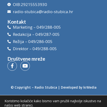
OIB:29215553930
radio-stubica@radio-stubica.hr
Kontakt
Marketing – 049/288-005
Redakcija – 049/287-005
Režija – 049/286-005
Direktor – 049/288-005
Društvene mreže
© Copyright –
Radio Stubica
| Developed by
krMedia
Koristimo kolačiće kako bismo vam pružili najbolje iskustvo na
našoj web stranici.