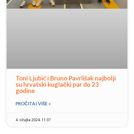
Toni Ljubić i Bruno Pavrlišak najbolji
su hrvatski kuglački par do 23
godine
PROČITAJ VIŠE »
4. ožujka 2024. 11:37