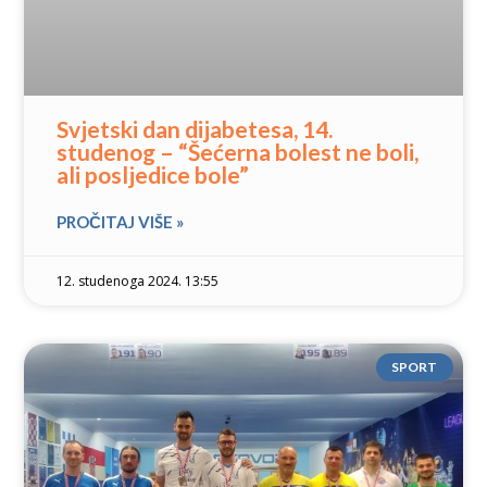
Svjetski dan dijabetesa, 14.
studenog – “Šećerna bolest ne boli,
ali posljedice bole”
PROČITAJ VIŠE »
12. studenoga 2024. 13:55
SPORT