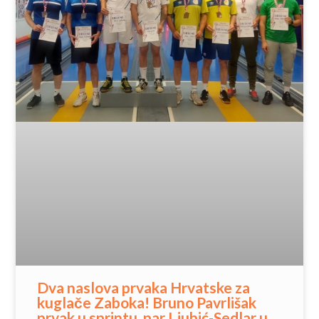
Dva naslova prvaka Hrvatske za
kuglače Zaboka! Bruno Pavrlišak
prvak u sprintu, par Ljubić-Sedlar u