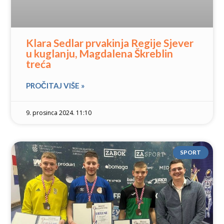
Klara Sedlar prvakinja Regije Sjever
u kuglanju, Magdalena Škreblin
treća
PROČITAJ VIŠE »
9. prosinca 2024. 11:10
SPORT