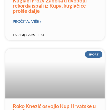
Kuglači Frozy Zaboka u dvoboju
rekorda ispali iz Kupa, kuglačice
prošle dalje
PROČITAJ VIŠE »
14. travnja 2025. 11:43
SPORT
Roko Knezić osvojio Kup Hrvatske u