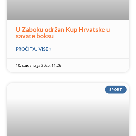
U Zaboku održan Kup Hrvatske u
savate boksu
PROČITAJ VIŠE »
10. studenoga 2025. 11:26
SPORT