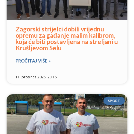
Zagorski strijelci dobili vrijednu
opremu za gađanje malim kalibrom,
koja će biti postavljena na streljani u
Krušljevom Selu
PROČITAJ VIŠE »
11. prosinca 2025. 23:15
SPORT