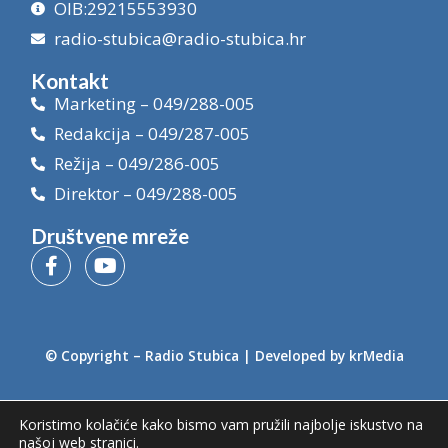
OIB:29215553930
radio-stubica@radio-stubica.hr
Kontakt
Marketing – 049/288-005
Redakcija – 049/287-005
Režija – 049/286-005
Direktor – 049/288-005
Društvene mreže
© Copyright –
Radio Stubica
| Developed by
krMedia
Koristimo kolačiće kako bismo vam pružili najbolje iskustvo na
našoj web stranici.