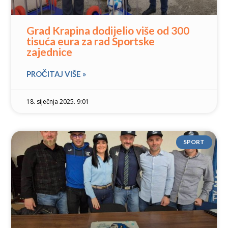
Grad Krapina dodijelio više od 300
tisuća eura za rad Sportske
zajednice
PROČITAJ VIŠE »
18. siječnja 2025. 9:01
SPORT