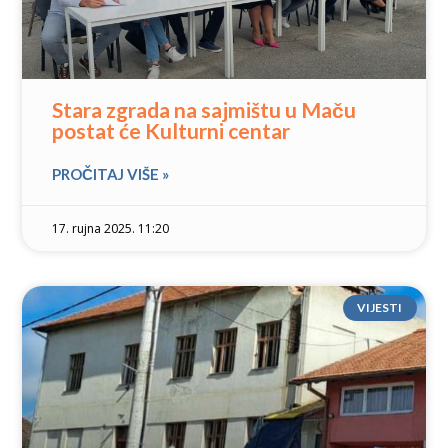
Stara zgrada na sajmištu u Maču
postat će Kulturni centar
PROČITAJ VIŠE »
17. rujna 2025. 11:20
VIJESTI