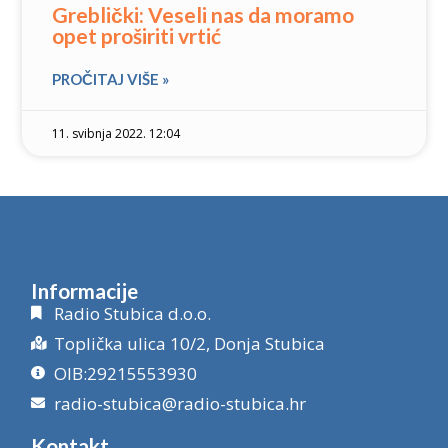
Greblički: Veseli nas da moramo
opet proširiti vrtić
PROČITAJ VIŠE »
11. svibnja 2022. 12:04
Informacije
Radio Stubica d.o.o.
Toplička ulica 10/2, Donja Stubica
OIB:29215553930
radio-stubica@radio-stubica.hr
Kontakt