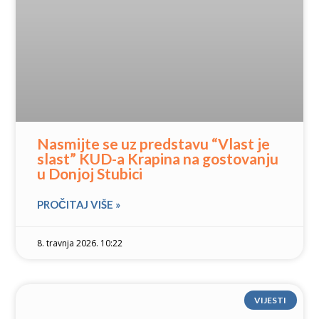
Nasmijte se uz predstavu “Vlast je
slast” KUD-a Krapina na gostovanju
u Donjoj Stubici
PROČITAJ VIŠE »
8. travnja 2026. 10:22
VIJESTI