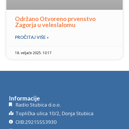
Održano Otvoreno prvenstvo
Zagorja u veleslalomu
PROČITAJ VIŠE »
18. veljače 2025. 10:17
Informacije
Radio Stubica d.o.o.
Toplička ulica 10/2, Donja Stubica
OIB:29215553930