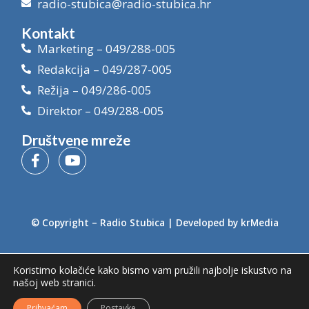
radio-stubica@radio-stubica.hr
Kontakt
Marketing – 049/288-005
Redakcija – 049/287-005
Režija – 049/286-005
Direktor – 049/288-005
Društvene mreže
© Copyright –
Radio Stubica
| Developed by
krMedia
Koristimo kolačiće kako bismo vam pružili najbolje iskustvo na
našoj web stranici.
Prihvaćam
Postavke