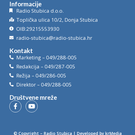
Informacije
Radio Stubica d.o.o.
Toplička ulica 10/2, Donja Stubica
OIB:29215553930
radio-stubica@radio-stubica.hr
Kontakt
Marketing – 049/288-005
Redakcija – 049/287-005
Režija – 049/286-005
Direktor – 049/288-005
Društvene mreže
© Copyright –
Radio Stubica
| Developed by
krMedia