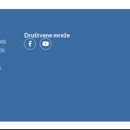
Društvene mreže
005
05
5