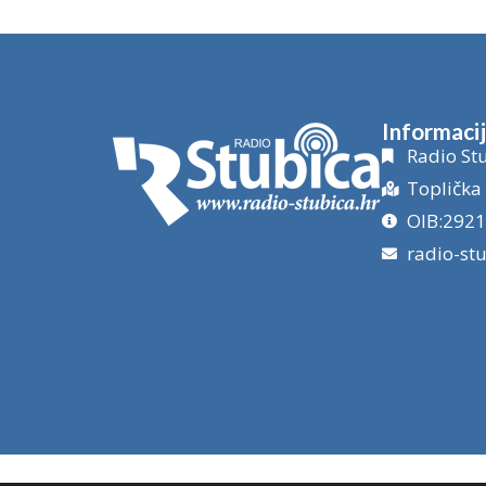
Informaci
Radio Stu
Toplička 
OIB:292
radio-st