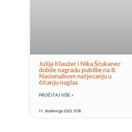
Julija Klaužer i Nika Šćukanec
dobile nagradu publike na 8.
Nacionalnom natjecanju u
čitanju naglas
PROČITAJ VIŠE »
11. studenoga 2023. 9:38