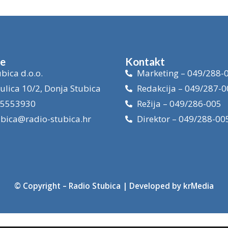
je
Kontakt
bica d.o.o.
Marketing – 049/288-
ulica 10/2, Donja Stubica
Redakcija – 049/287-0
15553930
Režija – 049/286-005
ubica@radio-stubica.hr
Direktor – 049/288-00
© Copyright –
Radio Stubica
| Developed by
krMedia